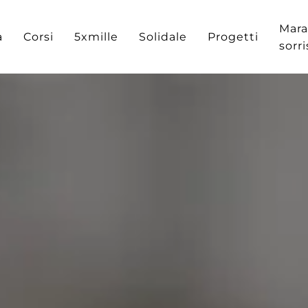
Mara
a
Corsi
5xmille
Solidale
Progetti
sorr