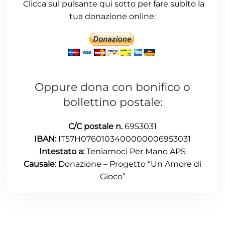
Clicca sul pulsante qui sotto per fare subito la
tua donazione online:
Oppure dona con bonifico o
bollettino postale:
C/C postale n.
6953031
IBAN:
IT57H0760103400000006953031
Intestato a:
Teniamoci Per Mano APS
Causale:
Donazione – Progetto “Un Amore di
Gioco”