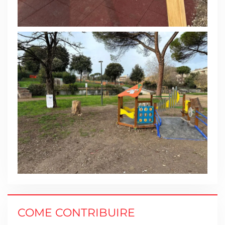
COME CONTRIBUIRE