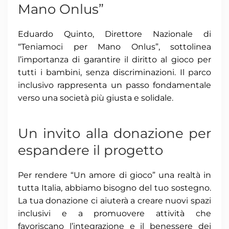
Mano Onlus”
Eduardo Quinto, Direttore Nazionale di
“Teniamoci per Mano Onlus”, sottolinea
l’importanza di garantire il diritto al gioco per
tutti i bambini, senza discriminazioni. Il parco
inclusivo rappresenta un passo fondamentale
verso una società più giusta e solidale.
Un invito alla donazione per
espandere il progetto
Per rendere “Un amore di gioco” una realtà in
tutta Italia, abbiamo bisogno del tuo sostegno.
La tua donazione ci aiuterà a creare nuovi spazi
inclusivi e a promuovere attività che
favoriscano l’integrazione e il benessere dei