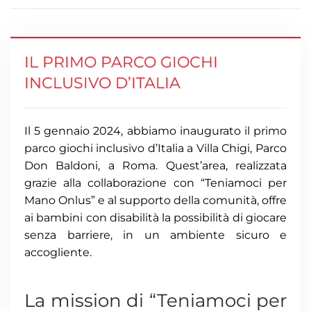
IL PRIMO PARCO GIOCHI
INCLUSIVO D’ITALIA
Il 5 gennaio 2024, abbiamo inaugurato il primo
parco giochi inclusivo d’Italia a Villa Chigi, Parco
Don Baldoni, a Roma. Quest’area, realizzata
grazie alla collaborazione con “Teniamoci per
Mano Onlus” e al supporto della comunità, offre
ai bambini con disabilità la possibilità di giocare
senza barriere, in un ambiente sicuro e
accogliente.
La mission di “Teniamoci per