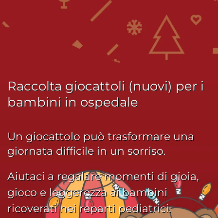
Passa
al
contenuto
principale
Raccolta giocattoli (nuovi) per i
bambini in ospedale
Un giocattolo può trasformare una
giornata difficile in un sorriso.
Aiutaci a regalare momenti di gioia,
gioco e leggerezza ai bambini
ricoverati nei reparti pediatrici.