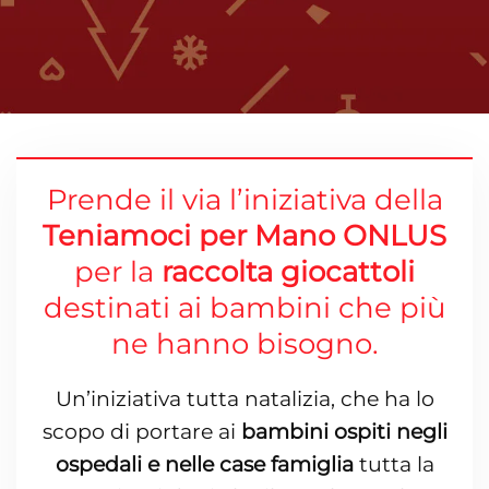
Prende il via l’iniziativa della
Teniamoci per Mano ONLUS
per la
raccolta giocattoli
destinati ai bambini che più
ne hanno bisogno.
Un’iniziativa tutta natalizia, che ha lo
scopo di portare ai
bambini ospiti negli
ospedali e nelle case famiglia
tutta la