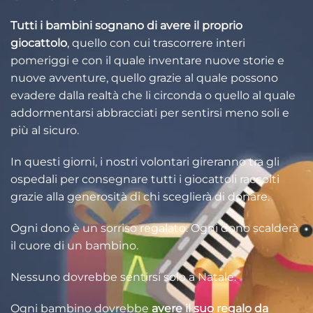
Tutti i bambini sognano di avere il proprio
giocattolo
, quello con cui trascorrere interi
pomeriggi e con il quale inventare nuove storie e
nuove avventure, quello grazie al quale possono
evadere dalla realtà che li circonda o quello al quale
addormentarsi abbracciati per sentirsi meno soli e
più al sicuro.
In questi giorni, i nostri volontari gireranno tra gli
ospedali per consegnare tutti i giocattoli raccolti
grazie alla generosità di chi sceglierà di donare.
Ogni dono è un sorriso regalato. Ogni dono scalderà
il cuore di un bambino.
Nessuno dovrebbe sentirsi solo a Natale.
Ogni bambino dovrebbe
avere il suo regalo da