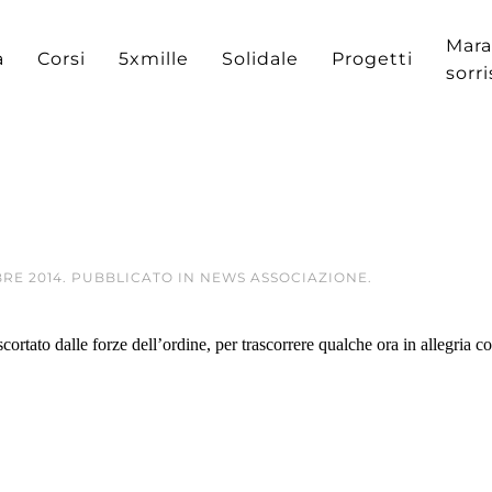
Mara
a
Corsi
5xmille
Solidale
Progetti
sorr
BRE 2014
. PUBBLICATO IN
NEWS ASSOCIAZIONE
.
ortato dalle forze dell’ordine, per trascorrere qualche ora in allegria c