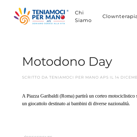
Chi
Passa
Clownterapi
Siamo
al
contenuto
principale
Motodono Day
SCRITTO DA
TENIAMOCI PER MANO APS
IL
14 DICEM
A Piazza Garibaldi (Roma) partirà un corteo motociclistico sc
un giocattolo destinato ai bambini di diverse nazionalità.