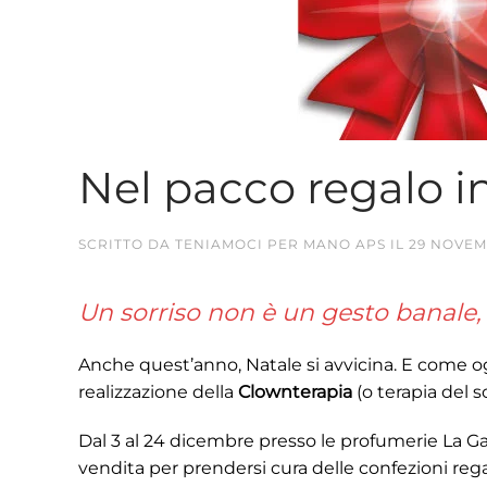
Nel pacco regalo i
SCRITTO DA
TENIAMOCI PER MANO APS
IL
29 NOVEM
Un sorriso non è un gesto banale, 
Anche quest’anno, Natale si avvicina. E come 
realizzazione della
Clownterapia
(o terapia del s
Dal 3 al 24 dicembre presso le profumerie La Gar
vendita per prendersi cura delle confezioni regalo