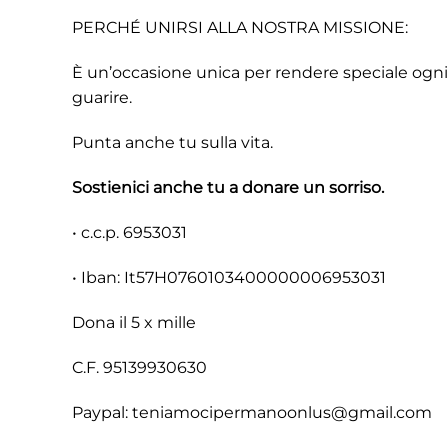
PERCHÉ UNIRSI ALLA NOSTRA MISSIONE:
È un’occasione unica per rendere speciale ogni r
guarire.
Punta anche tu sulla vita.
Sostienici anche tu a donare un sorriso.
• c.c.p. 6953031
• Iban: It57H0760103400000006953031
Dona il 5 x mille
C.F. 95139930630
Paypal: teniamocipermanoonlus@gmail.com