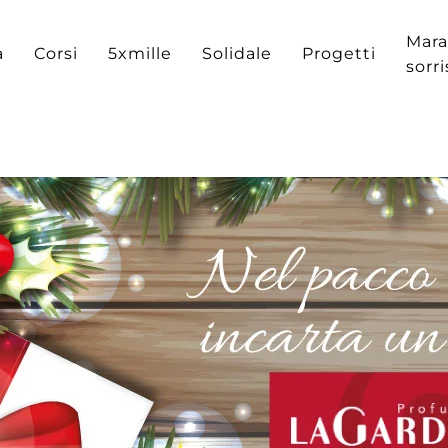
Mara
a
Corsi
5xmille
Solidale
Progetti
sorr