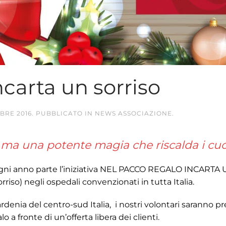
ncarta un sorriso
BRE 2016
. PUBBLICATO IN
NEWS ASSOCIAZIONE
.
ma una potente magia che riscalda i cuori
ogni anno parte l’iniziativa NEL PACCO REGALO INCARTA U
orriso) negli ospedali convenzionati in tutta Italia.
denia del centro-sud Italia, i nostri volontari saranno pr
 a fronte di un’offerta libera dei clienti.