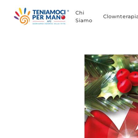
Chi
Passa
Clownterapi
Siamo
al
contenuto
principale