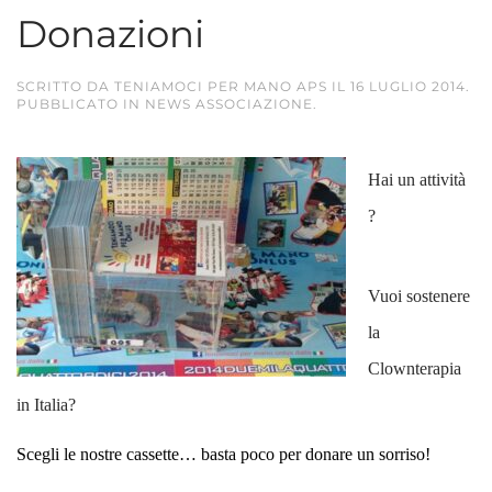
Donazioni
SCRITTO DA
TENIAMOCI PER MANO APS
IL
16 LUGLIO 2014
.
PUBBLICATO IN
NEWS ASSOCIAZIONE
.
Hai un attività
?
Vuoi sostenere
la
Clownterapia
in Italia?
Scegli le nostre cassette… basta poco per donare un sorriso!