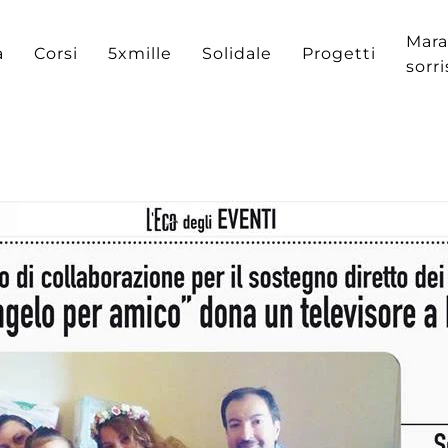
Mara
a
Corsi
5xmille
Solidale
Progetti
sorr