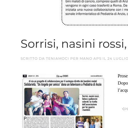
Sorrisi, nasini rossi
SCRITTO DA
TENIAMOCI PER MANO APS
IL
24 LUGLIO
Prose
Dopo 
l’acq
P