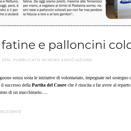
, fatine e palloncini col
 2014
. PUBBLICATO IN
NEWS ASSOCIAZIONE
.
guono senza sosta le iniziative di volontariato, impegnate nel sostegno d
il successo della
Partita del Cuore
che è riuscita a far avere al repart
uisto di un macchinario….
RECEDENTE