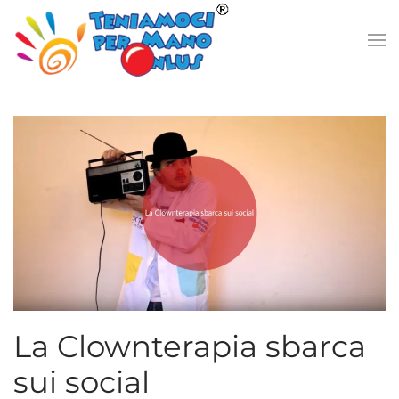
Passa
al
contenuto
principale
La Clownterapia sbarca
sui social