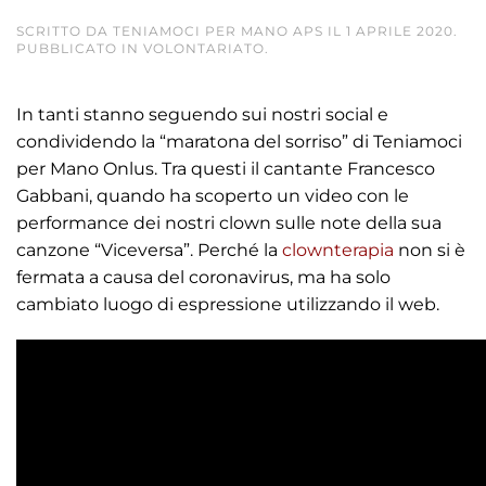
SCRITTO DA
TENIAMOCI PER MANO APS
IL
1 APRILE 2020
.
PUBBLICATO IN
VOLONTARIATO
.
In tanti stanno seguendo sui nostri social e
condividendo la “maratona del sorriso” di Teniamoci
per Mano Onlus. Tra questi il cantante Francesco
Gabbani, quando ha scoperto un video con le
performance dei nostri clown sulle note della sua
canzone “Viceversa”. Perché la
clownterapia
non si è
fermata a causa del coronavirus, ma ha solo
cambiato luogo di espressione utilizzando il web.