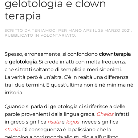
gelotologia e clown
terapia
SCRITTO DA
TENIAMOCI PER MANO APS
IL
25 MARZO 2021
.
PUBBLICATO IN
VOLONTARIATO
.
Spesso, erroneamente, si confondono
clownterapia
e
gelotologia
. Si crede infatti con molta frequenza
che si tratti soltanto di semplici e meri sinonimi.
La verità però è un’altra. C’è in realtà una differenza
tra i due termini. E quest’ultima non è né minima né
irrisoria.
Quando si parla di gelotologia ci si riferisce a delle
parole provenienti dalla lingua greca.
Ghelos
infatti
in greco significa
risata
e
logos
invece significa
studio
. Di conseguenza è lapalissiano che la
gelotologia corrisponda allo studio e all’utilizzo