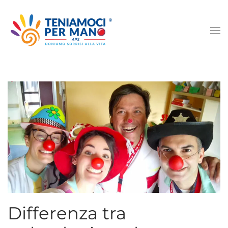
Passa
al
contenuto
principale
Differenza tra